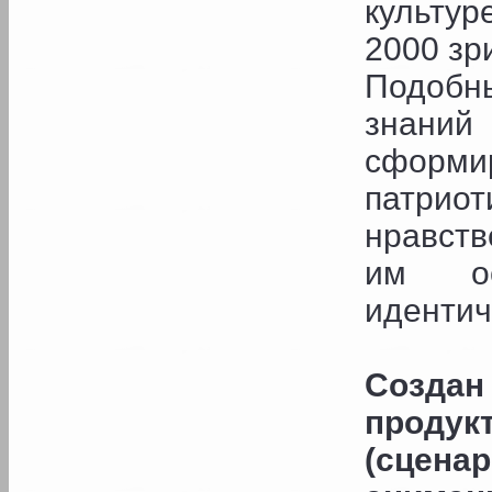
культур
2000 зр
Подобн
знани
сформи
патри
нравств
им ос
идентич
Созда
продук
(сцен