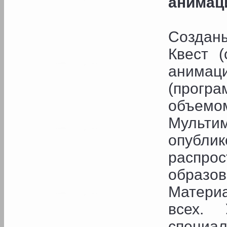
анимаци
Созданы
Квест 
анимаци
(прогр
объемом
Муль
опубл
распро
образо
Матери
всех. 
специа