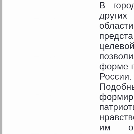
В горо
других
облас
предст
целево
позвол
форме п
России.
Подо
формир
патри
нравств
им ос