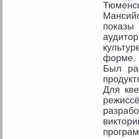
Тюменс
Мансий
показ
аудитор
культур
форме.
Был ра
продукт
Для кве
режис
разраб
виктор
програ