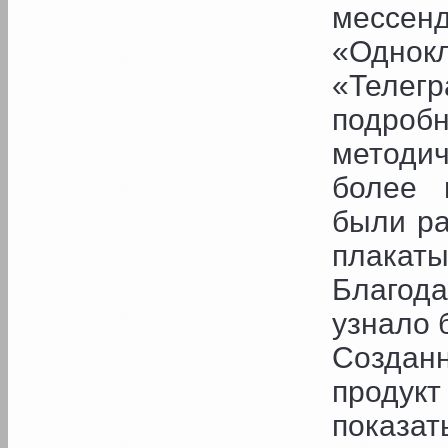
месс
«Однок
«Телегр
подро
методи
более 
были ра
плакаты
Благод
узнало 
Создан
продукт
показат