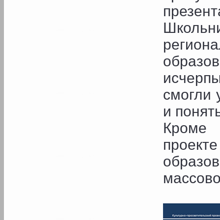
презент
Школь
регио
обра
исчерп
смогли 
и понять
Кроме 
проекте
образо
массово