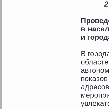
2
Провед
в насе
и город
В город
област
автоно
показо
адрес
меропр
увлека