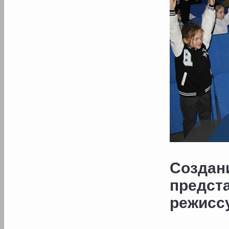
Создан
предс
режиссу