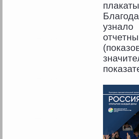
плакаты
Благод
узнало
отчетн
(пока
значи
показат