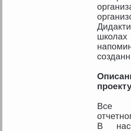
органи
органи
Дидакт
школах
напоми
созданн
Описан
проекту
Все з
отчетно
В нас