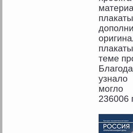
материа
плакат
допо
оригин
плакат
теме пр
Благод
узнало 
могло 
236006 