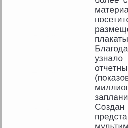
матери
посет
размещ
плакаты
Благод
узнало
отчетн
(показо
милли
заплани
Созда
предс
мультим