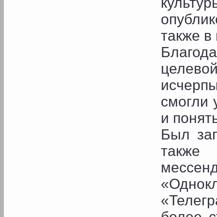
культу
опублик
также в
Благода
целе
исчерп
смогли 
и понять
Был за
также
месс
«Однок
«Телегр
более 