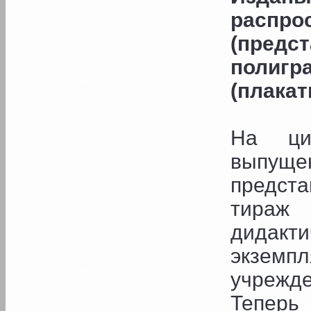
распро
(предс
полиг
(плакат
На циф
выпущ
предста
тираж
дидак
экземп
учрежде
Теперь