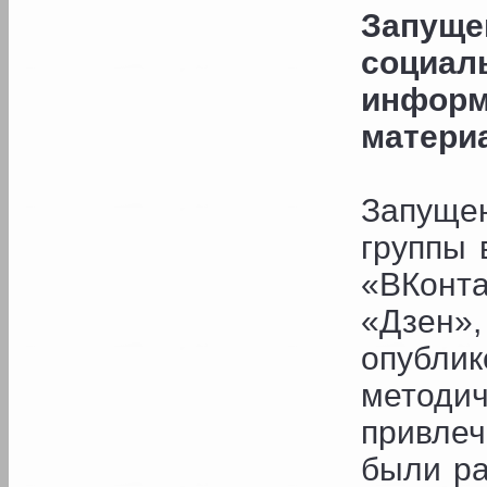
Запущ
социа
инфор
матери
Запущен
группы 
«ВКонта
«Дзен»
опубли
методи
привле
были ра