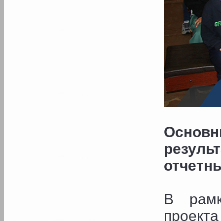
Основ
резул
отчетн
В рамк
проекта