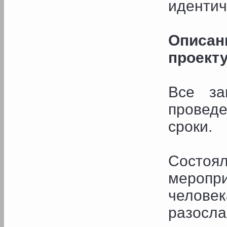
идентич
Описан
проекту
Все за
провед
сроки.
Состо
меропри
челове
разосл