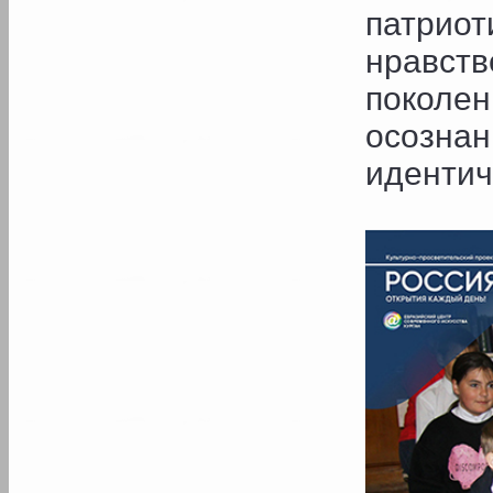
патри
нравст
поколе
осозна
идентич