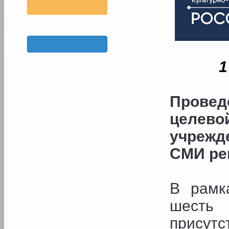
1
Прове
целев
учрежд
СМИ ре
В рамк
шесть
присут