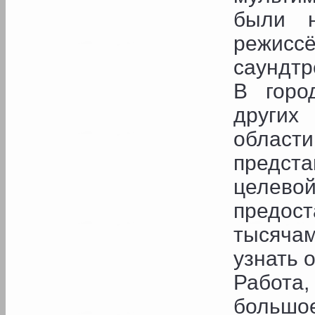
были н
режиссё
саундтр
В горо
других
област
предст
целево
предос
тысяча
узнать 
Работа,
больш