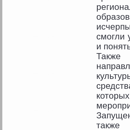
регио
обра
исчерп
смогли 
и понять
Также
направ
культу
средств
котор
меропри
Запуще
также