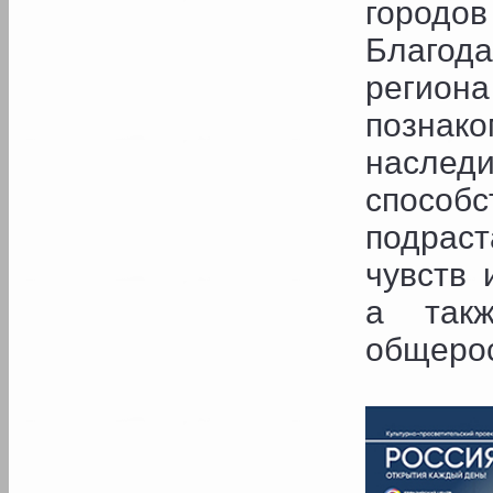
городов
Благод
регион
познак
наслед
спосо
подрас
чувств 
а так
общерос