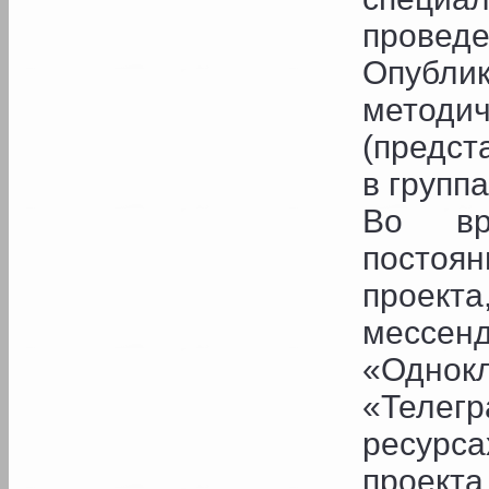
проведе
Опубл
метод
(предст
в групп
Во вр
постоя
проект
месс
«Однок
«Телег
ресурс
проекта