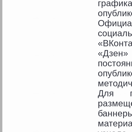
график
опублик
Официал
социа
«ВКонта
«Дзен
постоян
опубли
методич
Для п
размещ
банне
материа