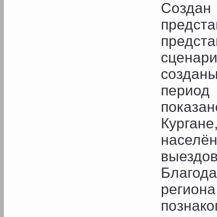
Созда
предс
предста
сценари
созданы
перио
показа
Курган
населё
выездов
Благод
регион
познак