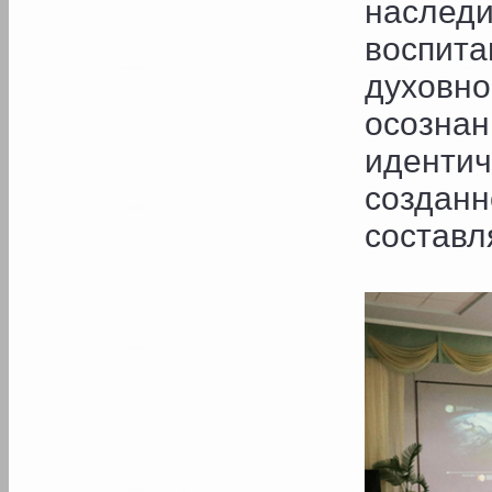
наслед
воспит
духов
осозн
идент
создан
составл